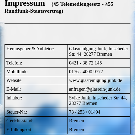
Impressum
(§5 Telemediengesetz - §55
Rundfunk-Staatsvertrag)
Herausgeber & Anbieter:
Glasreinigung Junk, Intscheder
Str. 44, 28277 Bremen
Telefon:
0421 - 38 72 145
Mobilfunk:
0176 - 4000 9777
Website:
www.glasreinigung-junk.de
E-Mail:
anfragen@glasrein-junk.de
Inhaber:
Sylke Junk, Intscheder Str. 44,
28277 Bremen
Steuer-Nr.:
73 / 253 / 01494
Gerichtsstand:
Bremen
Erfüllungsort:
Bremen