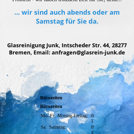
... wir sind auch abends oder am
Samstag für Sie da.
Glasreinigung Junk, Intscheder Str. 44, 28277
Bremen, Email: anfragen@glasrein-junk.de
Bürozeiten
Bürozeiten
Mo.-Fr.
Montag-Freitag:
08:00-
17:00
Sa.
Samstag:
09:00-
13:00